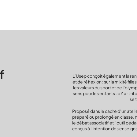
f
L’Usep conçoit également la re
et de réflexion : sur la mixité fill
les valeurs du sport et de l’olym
sens pour les enfants : « Y a-t-il d
se 
Proposé dans le cadre d’un atelie
préparé ou prolongé en classe, 
le débat associatif et l’outil
conçus à l’intention des enseign