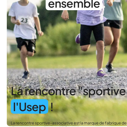
ensemble
.
La rencontre "sportiv
l'Usep
!
La rencontre sportive-associative est la marque de fabrique de