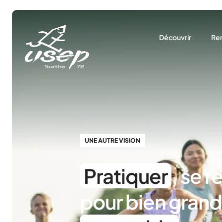
Panneau de gestion des cookies
Découvrir
Ren
Qui sommes-nous 
La 
Notre rôle
Le
Nos partenaires
Nos actualités
Nous trouver
UNE AUTRE VISION
Pratiquer
, se r
pour bien grand