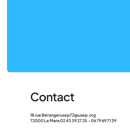
Contact
18 rue Béranger
usep72@usep.org
72000 Le Mans
02 43 39 27 25 - 06 79 69 71 39