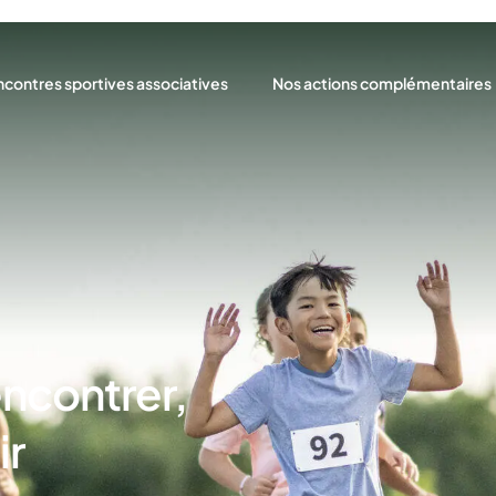
contres sportives associatives
Nos actions complémentaires
?
définition
Les classes
 programme
Les formations
Les gestes de premiers secou
encontrer,
ir