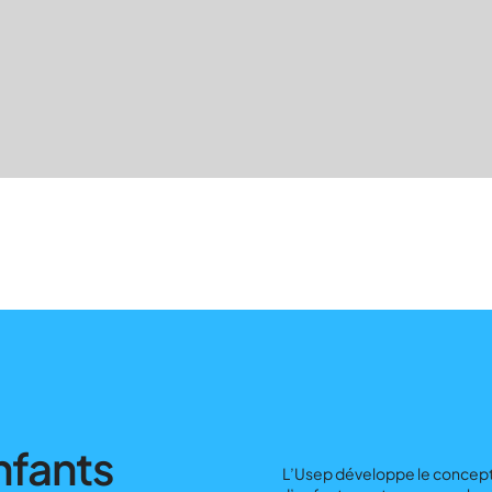
nfants
L’Usep développe le concep