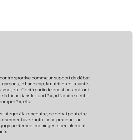
ncontre sportive comme un support de débat
es-garçons, le handicap, la nutrition et la santé,
pisme, etc. Ceci à partir de questions qui font
e la triche dans le sport ? » ; « L’arbitre peut-il
tromper ? », etc.
r intégré à la rencontre, ce débat peut être
notamment avec notre fiche pratique sur
 pédagogique Remue-méninges, spécialement
ants.