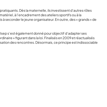
atiquants. Dès la maternelle, ils investissent d’autres rôles
 matériel, à l’encadrement des ateliers sportifs ou à la
êts à seconder le jeune organisateur. En outre, des « grands » de
l’Usep s’est également donné pour objectif d’adapter ses
inaire » figurant dans la loi. Finalisés en 2009 et réactualisés
isation des rencontres. Désormais, ce principe est indissociable