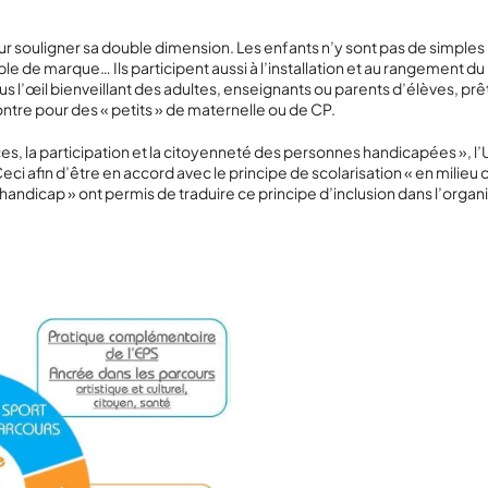
r souligner sa double dimension. Les enfants n’y sont pas de simples pr
ble de marque… Ils participent aussi à l’installation et au rangement du
ous l’œil bienveillant des adultes, enseignants ou parents d’élèves, pr
tre pour des « petits » de maternelle ou de CP.
ces, la participation et la citoyenneté des personnes
handicapées
»
, 
 afin d’être en accord avec le principe de scolarisation « en milieu ord
t handicap »
ont permis de traduire ce principe d’inclusion dans l’organ