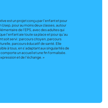
ive est un projet conçu par l’enfant et pour
ion Usep, pour au moins deux classes, autour
lémentaire de l’EPS, avec des adultes qui
que l’enfant aie toute sa place et pour qu’au
t soit servi : parcours citoyen, parcours
lturelle, parcours éducatif de santé. Elle
sible à tous, en s’adaptant aux singularités de
le comporte un accueil et une fin formalisée.
expression et de l’échange. »