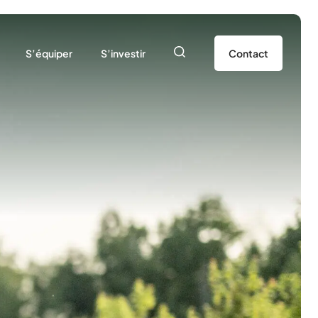
S’équiper
S’investir
Contact
La Boutique USEP72
Adhérer
Le prêt de matériel
Devenir partenaire
rs
Les ressources pédagogiques