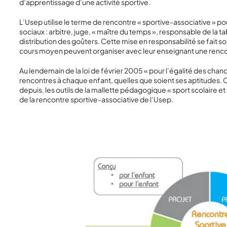
d’apprentissage d’une activité sportive.
L’Usep utilise le terme de
rencontre « sportive-associative »
pou
sociaux : arbitre, juge, « maître du temps », responsable de la ta
distribution des goûters. Cette mise en responsabilité se fait s
cours moyen peuvent organiser avec leur enseignant une rencon
Au lendemain de la
loi de février 2005 « pour l’égalité des chan
rencontres à chaque enfant, quelles que soient ses aptitudes. Ceci
depuis, les outils de la mallette pédagogique
« sport scolaire e
de la rencontre sportive-associative de l’Usep.