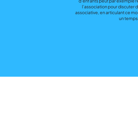
d’enfants peut par exemple ré
l’association pour discuter d
associative, en articulant ce m
un temps 