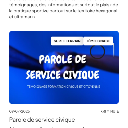
témoignages, des informations et surtout le plaisir de
la pratique sportive partout sur le territoire hexagonal
et ultramarin.
N
SUR LE TERRAIN
TÉMOIGNAGE
09/07/2025
1 MINUTE
08/0
Parole de service civique
NUTES
Tém