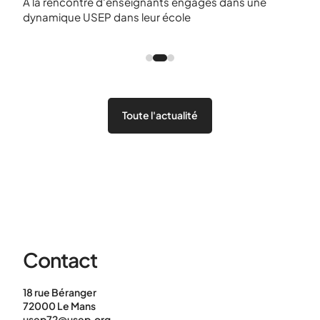
025
A la rencontre d'enseignants engagés dans une
dynamique USEP dans leur école
A la
dyna
Toute l'actualité
Contact
18 rue Béranger
72000 Le Mans
usep72@usep.org