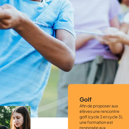
Golf
Afin de proposer aux
élèves une rencontre
golf (cycle 2 et cycle 3),
une formation est
proposée aux