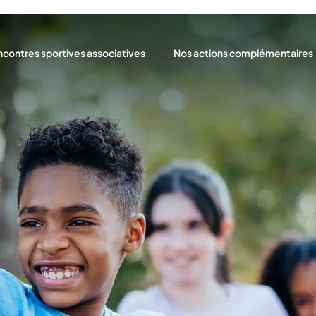
contres sportives associatives
Nos actions complémentaires
?
définition
Les classes
 programme
Les formations
Les gestes de premiers secou