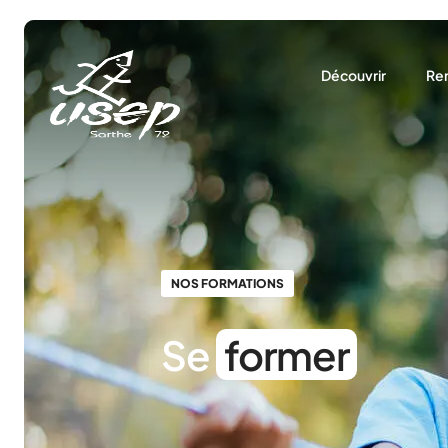
Panneau de gestion des cookies
Découvrir
Ren
Qui sommes-nous 
La 
Notre rôle
Le
Nos partenaires
Nos actualités
Nous trouver
NOS FORMATIONS
Se
former