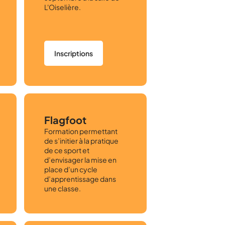
L'Oiselière.
Inscriptions
Flagfoot
Formation permettant
de s’initier à la pratique
de ce sport et
d’envisager la mise en
place d’un cycle
d’apprentissage dans
une classe.