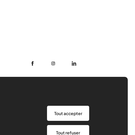
Être bénévole
Nos ressources
Tout accepter
Notre rôle
Actualités
Contact
La définition
Tout refuser