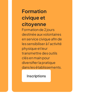
Formation
civique et
citoyenne
Formation de 2 jours
destinée aux volontaires
en service civique afin de
les sensibiliser à l’activité
physique et leur
transmettre des outils
clés en main pour
diversifier la pratique
dans les établissements.
Inscriptions