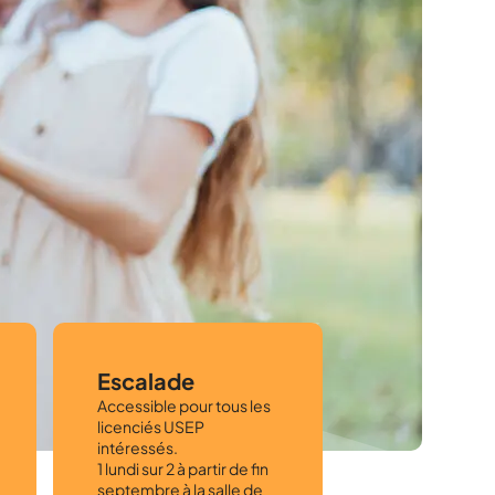
Escalade
Accessible pour tous les
licenciés USEP
intéressés.
1 lundi sur 2 à partir de fin
septembre à la salle de