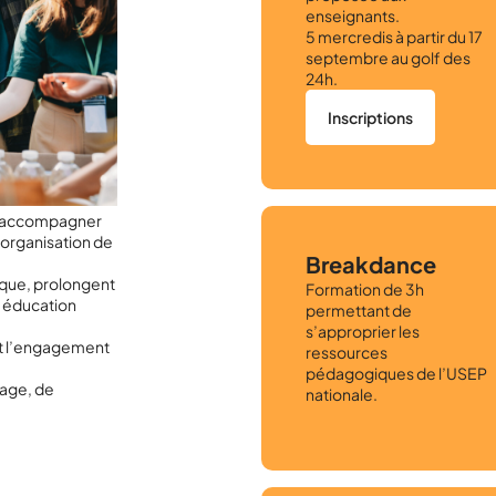
enseignants.
5 mercredis à partir du 17
septembre au golf des
24h.
Inscriptions
r accompagner
’organisation de
Breakdance
ique, prolongent
Formation de 3h
e éducation
permettant de
s’approprier les
nt l’engagement
ressources
pédagogiques de l’USEP
sage, de
nationale.