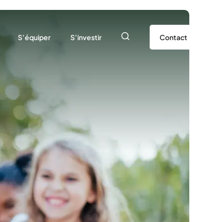
S’équiper
S’investir
Contact
La Boutique USEP72
Adhérer
Le prêt de matériel
Devenir partenaire
rs
Les ressources pédagogiques