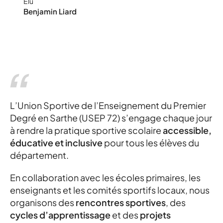
Élu
Enseignant à Moncé
Benjamin Liard
en Belin
L’Union Sportive de l’Enseignement du Premier
Degré en Sarthe (USEP 72) s’engage chaque jour
à rendre la pratique sportive scolaire
accessible,
éducative et inclusive
pour tous les élèves du
département.
En collaboration avec les écoles primaires, les
enseignants et les comités sportifs locaux, nous
organisons des
rencontres sportives
, des
cycles d’apprentissage
et des
projets