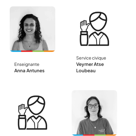
Service civique
Chargée de mission
Accompagnement
Veyrner Atse
du développement
Enseignante
des actions
du sport scolaire
éducatives du
Anna Antunes
Loubeau
comité