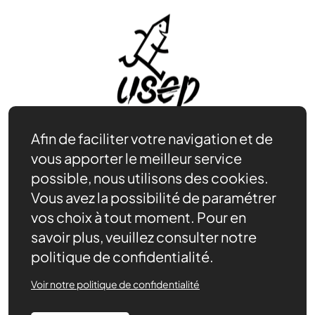
Afin de faciliter votre navigation et de
vous apporter le meilleur service
possible, nous utilisons des cookies.
Être bénévole
Vous avez la possibilité de paramétrer
Nos ressources
vos choix à tout moment. Pour en
Notre rôle
savoir plus, veuillez consulter notre
Actualités
politique de confidentialité.
Contact
Voir notre politique de confidentialité
La définition
Nous soutenir