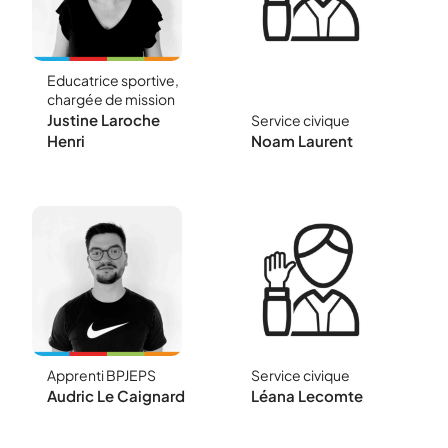
Educatrice sportive,
Responsable projet
Animation des
chargée de mission
Quartiers Prioritaires
30min d'Activité
de la Ville
Physique
Justine Laroche
Service civique
Quotidienne
Henri
Noam Laurent
Apprenti BPJEPS
Service civique
Accompagnement
Audric Le Caignard
Léana Lecomte
du projet socio-
sportif dans les
écoles des Sablons
(Paul Eluard)