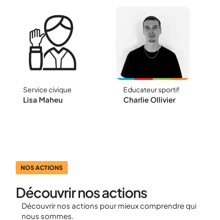
Service civique
Educateur sportif
Animation des
Formateur gestes
Lisa Maheu
Charlie Ollivier
30min d'Activité
qui sauvent et
Physique
gestion du Savoir
Quotidienne
Rouler A Vélo
NOS ACTIONS
Découvrir nos actions
Découvrir nos actions pour mieux comprendre qui
nous sommes.