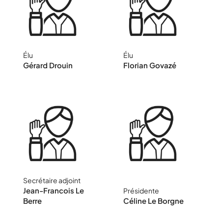
Élu
Élu
Retraité de
Directeur à Yvré le
Gérard Drouin
Florian Govazé
l'éducation
Pôlin
nationale
Secrétaire adjoint
CPC EPS
Directrice à Vivoin
Jean-Francois Le
Présidente
Berre
Céline Le Borgne