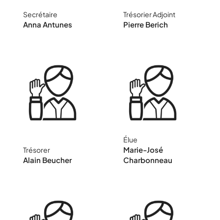
Secrétaire
Trésorier Adjoint
Enseignante au Mans
CPD EPS
Anna Antunes
Pierre Berich
Élue
Retraité de
Enseignante à
Marie-José
l'éducation
Trésorer
Parigné l'évêque
nationale
Alain Beucher
Charbonneau