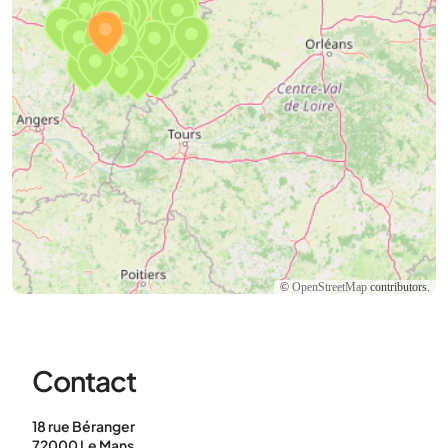
©
OpenStreetMap
contributors.
Contact
18 rue Béranger
72000 Le Mans